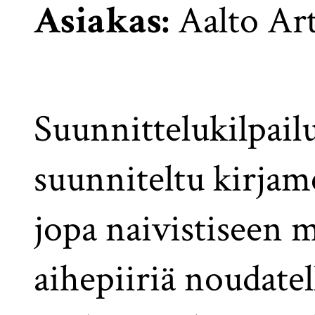
Asiakas:
Aalto Ar
Suunnittelukilpail
suunniteltu kirjam
jopa naivistiseen 
aihepiiriä noudate