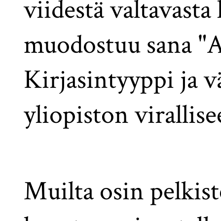
viidestä valtavasta 
muodostuu sana "
Kirjasintyyppi ja v
yliopiston virallis
Muilta osin pelkist