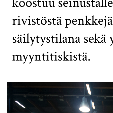
koostuu seinustalle 
rivistöstä penkkej
säilytystilana sekä
myyntitiskistä.