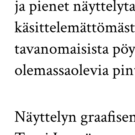
ja pienet näyttelyt
käsittelemättömäs
tavanomaisista pöyd
olemassaolevia pin
Näyttelyn graafise